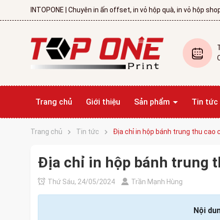
INTOPONE | Chuyên in ấn offset, in vỏ hộp quà, in vỏ hộp shop
Trang chủ
Giới thiệu
Sản phẩm
Tin tức
Giấy tiêu đề
Kẹp file
Phong bì
Lịch tết
Card visit
Hóa đơn bán lẻ
In Catalouge
In tờ rơi, tờ gấp
Hộp sóng, thùng sóng
Túi giấy
Hộp cứng cao cấp
Trang chủ
Tin tức
Địa chỉ in hộp bánh trung thu cao 
Địa chỉ in hộp bánh trung t
Thứ Sáu, 24/05/2024
Trần Mạnh Hùng
Nội dun