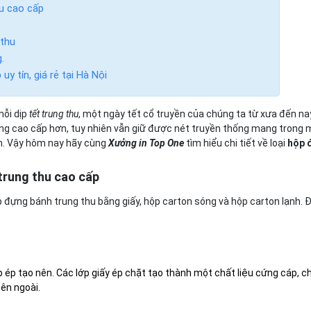
hu cao cấp
 thu
.
uy tín, giá rẻ tại Hà Nội
mỗi dịp
tết trung thu
, một ngày tết cổ truyền của chúng ta từ xưa đến n
ng cao cấp hơn, tuy nhiên vẫn giữ được nét truyền thống mang trong m
ơn. Vậy hôm nay hãy cùng
Xưởng in Top One
tìm hiểu chi tiết về loại
hộp 
trung thu cao cấp
p đựng bánh trung thu bằng giấy, hộp carton sóng và hộp carton lạnh. 
ớp ép tạo nên. Các lớp giấy ép chặt tạo thành một chất liệu cứng cáp, 
ên ngoài.