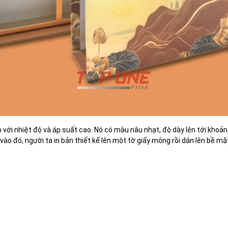
p với nhiệt độ và áp suất cao. Nó có màu nâu nhạt, độ dày lên tới khoả
 vào đó, người ta in bản thiết kế lên một tờ giấy mỏng rồi dán lên bề 