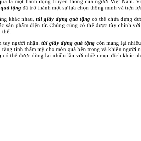
g quà là một hành động truyền thống của người Việt Nam. V
 quà tặng
đã trở thành một sự lựa chọn thông minh và tiện lợi
dáng khác nhau,
túi giấy đựng quà tặng
có thể chứa đựng đư
các sản phẩm điện tử. Chúng cũng có thể được tùy chỉnh với
 thể.
n tay người nhận,
túi giấy đựng quà tặng
còn mang lại nhiều
úp tăng tính thẩm mỹ cho món quà bên trong và khiến người 
g
có thể được dùng lại nhiều lần với nhiều mục đích khác nh