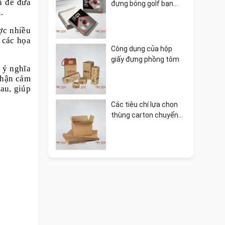
à để đưa
đựng bóng golf bạn
.
nên biết
ợc nhiều
 các họa
Công dụng của hộp
giấy đựng phồng tôm
 ý nghĩa
nhận cảm
au, giúp
Các tiêu chí lựa chọn
thùng carton chuyển
nhà phù hợp