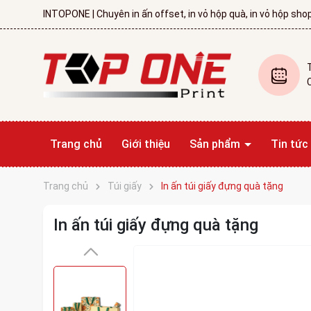
INTOPONE | Chuyên in ấn offset, in vỏ hộp quà, in vỏ hộp shop
Trang chủ
Giới thiệu
Sản phẩm
Tin tức
Giấy tiêu đề
Kẹp file
Phong bì
Lịch tết
Card visit
Hóa đơn bán lẻ
In Catalouge
In tờ rơi, tờ gấp
Hộp sóng, thùng sóng
Túi giấy
Hộp cứng cao cấp
Trang chủ
Túi giấy
In ấn túi giấy đựng quà tặng
In ấn túi giấy đựng quà tặng