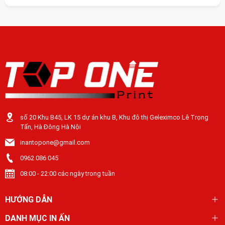
số 20 Khu B45, LK 15 dự án khu B, Khu đô thị Geleximco Lê Trọng
Tấn, Hà Đông Hà Nội
inantopone@gmail.com
0962 086 045
08:00 - 22:00 các ngày trong tuần
HƯỚNG DẪN
DANH MỤC IN ẤN