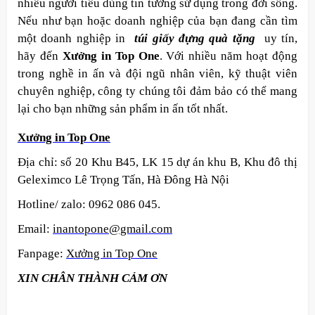
nhiều người tiêu dùng tin tưởng sử dụng trong đời sống.
Nếu như bạn hoặc doanh nghiệp của bạn đang cần tìm
một doanh nghiệp in
túi giấy đựng quà tặng
uy tín,
hãy đến
Xưởng in Top One
. Với nhiều năm hoạt động
trong nghề in ấn và đội ngũ nhân viên, kỹ thuật viên
chuyên nghiệp, công ty chúng tôi đảm bảo có thể mang
lại cho bạn những sản phẩm in ấn tốt nhất.
Xưởng in Top On
e
Địa chỉ: số 20 Khu B45, LK 15 dự án khu B, Khu đô thị
Geleximco Lê Trọng Tấn, Hà Đông Hà Nội
Hotline/ zalo: 0962 086 045.
Email:
inantopone@gmail.co
m
Fanpage:
Xưởng in Top On
e
XIN CHÂN THÀNH CẢM ƠN