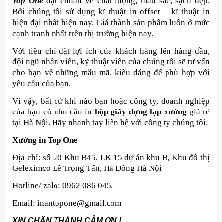
Top One
đạt chuẩn về chất lượng, màu sắc, sạch đẹp.
Bởi chúng tôi sử dụng kĩ thuật in offset – kĩ thuật in
hiện đại nhất hiện nay. Giá thành sản phẩm luôn ở mức
cạnh tranh nhất trên thị trường hiện nay.
Với tiêu chí đặt lợi ích của khách hàng lên hàng đầu,
đội ngũ nhân viên, kỹ thuật viên của chúng tôi sẽ tư vấn
cho bạn về những mẫu mã, kiểu dáng để phù hợp với
yêu cầu của bạn.
Vì vậy, bất cứ khi nào bạn hoặc công ty, doanh nghiệp
của bạn có nhu cầu in
hộp giấy đựng lạp xưởng
giá rẻ
tại Hà Nội. Hãy nhanh tay liên hệ với công ty chúng tôi.
Xưởng in Top One
Địa chỉ: số 20 Khu B45, LK 15 dự án khu B, Khu đô thị
Geleximco Lê Trọng Tấn, Hà Đông Hà Nội
Hotline/ zalo: 0962 086 045.
Email: inantopone@gmail.com
XIN CHÂN THÀNH CẢM ƠN !