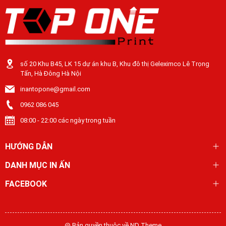
số 20 Khu B45, LK 15 dự án khu B, Khu đô thị Geleximco Lê Trọng
Tấn, Hà Đông Hà Nội
inantopone@gmail.com
0962 086 045
08:00 - 22:00 các ngày trong tuần
HƯỚNG DẪN
DANH MỤC IN ẤN
FACEBOOK
@ Bản quyền thuộc về ND Theme