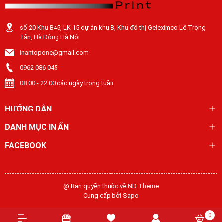
số 20 Khu B45, LK 15 dự án khu B, Khu đô thị Geleximco Lê Trọng
Tấn, Hà Đông Hà Nội
inantopone@gmail.com
0962 086 045
08:00 - 22:00 các ngày trong tuần
HƯỚNG DẪN
DANH MỤC IN ẤN
FACEBOOK
@ Bản quyền thuộc về ND Theme
Cung cấp bởi
Sapo
0